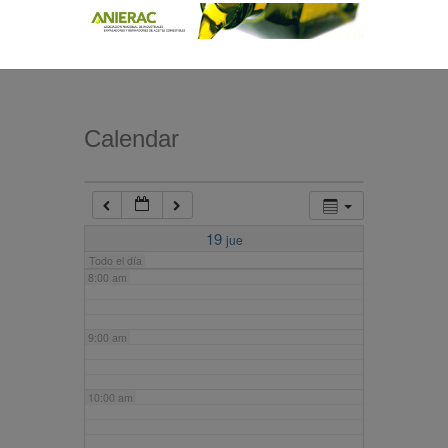
4:00 am
5:00 am
Calendar
6:00 am
7:00 am
19
jue
Todo el día
8:00 am
9:00 am
10:00 am