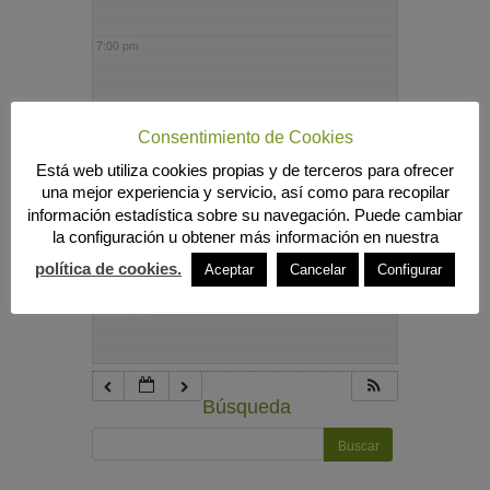
7:00 pm
8:00 pm
Consentimiento de Cookies
Está web utiliza cookies propias y de terceros para ofrecer
9:00 pm
una mejor experiencia y servicio, así como para recopilar
información estadística sobre su navegación. Puede cambiar
la configuración u obtener más información en nuestra
10:00 pm
política de cookies.
Aceptar
Cancelar
Configurar
11:00 pm
Búsqueda