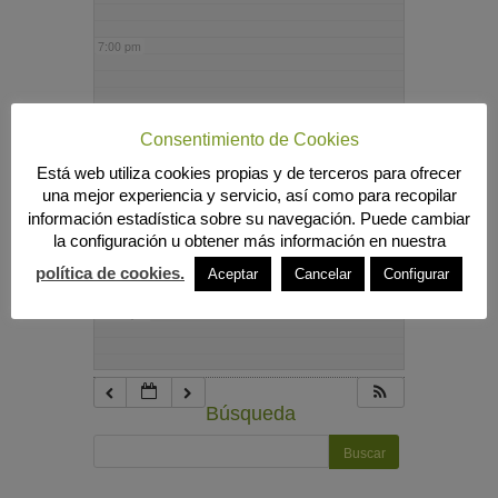
7:00 pm
8:00 pm
Consentimiento de Cookies
Está web utiliza cookies propias y de terceros para ofrecer
9:00 pm
una mejor experiencia y servicio, así como para recopilar
información estadística sobre su navegación. Puede cambiar
la configuración u obtener más información en nuestra
10:00 pm
política de cookies.
Aceptar
Cancelar
Configurar
11:00 pm
Búsqueda