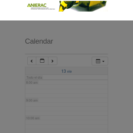
4:00 am
5:00 am
Calendar
6:00 am
7:00 am
13
vie
Todo el día
8:00 am
9:00 am
10:00 am