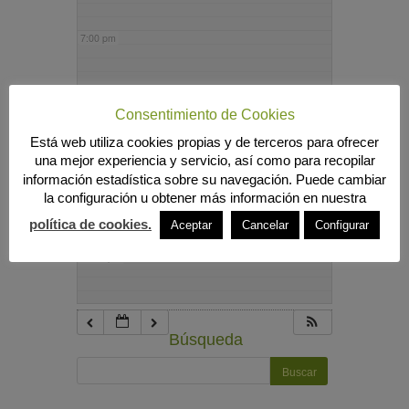
7:00 pm
8:00 pm
Consentimiento de Cookies
Está web utiliza cookies propias y de terceros para ofrecer
9:00 pm
una mejor experiencia y servicio, así como para recopilar
información estadística sobre su navegación. Puede cambiar
la configuración u obtener más información en nuestra
10:00 pm
política de cookies.
Aceptar
Cancelar
Configurar
11:00 pm
Búsqueda