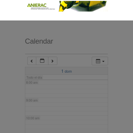
4:00 am
5:00 am
Calendar
6:00 am
7:00 am
1
dom
Todo el día
8:00 am
9:00 am
10:00 am