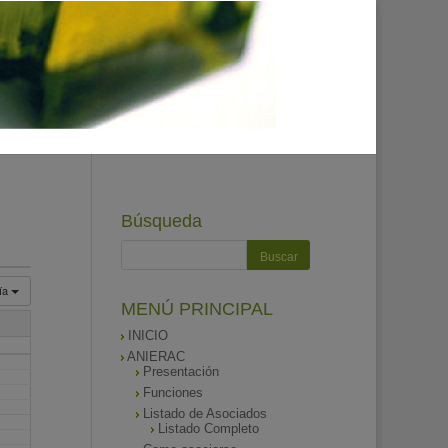
Búsqueda
ía
MENÚ PRINCIPAL
INICIO
ANIERAC
Presentación
Funciones
Listado de Asociados
Listado Completo