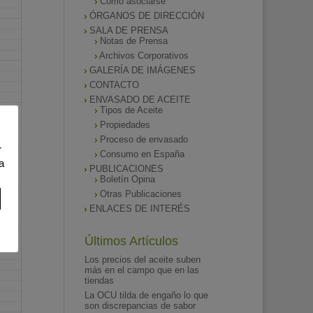
Como asociarse
ÓRGANOS DE DIRECCIÓN
SALA DE PRENSA
Notas de Prensa
Archivos Corporativos
GALERÍA DE IMÁGENES
CONTACTO
ENVASADO DE ACEITE
Tipos de Aceite
Propiedades
Proceso de envasado
r
Consumo en España
a
PUBLICACIONES
Boletín Opina
Otras Publicaciones
ENLACES DE INTERÉS
Últimos Artículos
Los precios del aceite suben
más en el campo que en las
tiendas
La OCU tilda de engaño lo que
son discrepancias de sabor