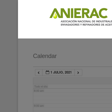
2:00 am
3:00 am
4:00 am
5:00 am
Calendar
6:00 am
1 JULIO, 2021
7:00 am
Todo el día
8:00 am
9:00 am