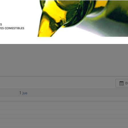
D
1
jue