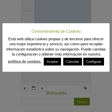
7:00 pm
8:00 pm
Consentimiento de Cookies
Está web utiliza cookies propias y de terceros para ofrecer
9:00 pm
una mejor experiencia y servicio, así como para recopilar
información estadística sobre su navegación. Puede cambiar
la configuración u obtener más información en nuestra
10:00 pm
política de cookies.
Aceptar
Cancelar
Configurar
11:00 pm
Búsqueda