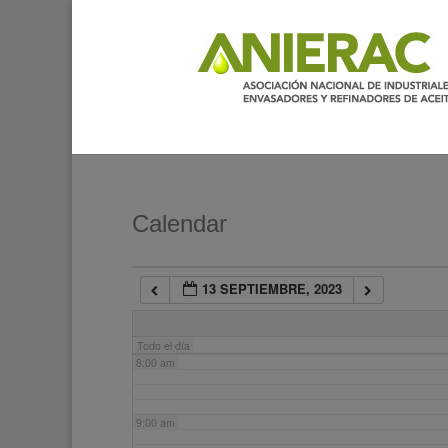
2:00 am
3:00 am
4:00 am
5:00 am
Calendar
6:00 am
13 SEPTIEMBRE, 2023
7:00 am
Todo el día
8:00 am
9:00 am