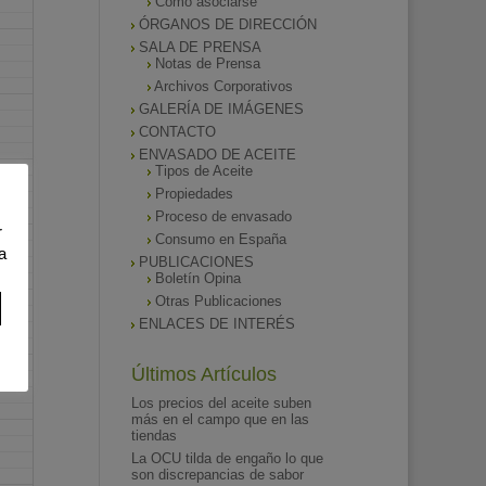
Como asociarse
ÓRGANOS DE DIRECCIÓN
SALA DE PRENSA
Notas de Prensa
Archivos Corporativos
GALERÍA DE IMÁGENES
CONTACTO
ENVASADO DE ACEITE
Tipos de Aceite
Propiedades
Proceso de envasado
r
Consumo en España
a
PUBLICACIONES
Boletín Opina
Otras Publicaciones
ENLACES DE INTERÉS
Últimos Artículos
Los precios del aceite suben
más en el campo que en las
tiendas
La OCU tilda de engaño lo que
son discrepancias de sabor