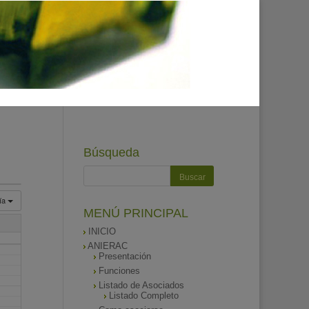
Búsqueda
ía
MENÚ PRINCIPAL
INICIO
ANIERAC
Presentación
Funciones
Listado de Asociados
Listado Completo