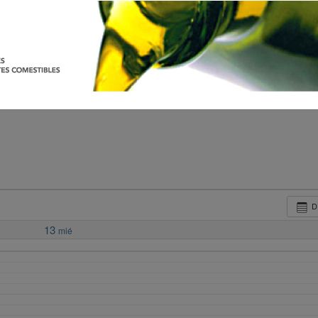
D
13
mié