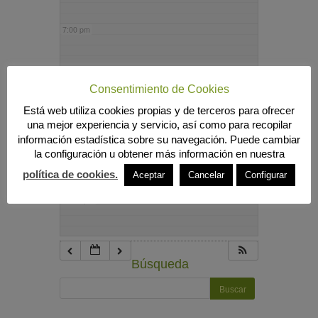
7:00 pm
8:00 pm
Consentimiento de Cookies
Está web utiliza cookies propias y de terceros para ofrecer
9:00 pm
una mejor experiencia y servicio, así como para recopilar
información estadística sobre su navegación. Puede cambiar
la configuración u obtener más información en nuestra
10:00 pm
política de cookies.
Aceptar
Cancelar
Configurar
11:00 pm
Búsqueda