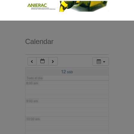
4:00 am
5:00 am
Calendar
6:00 am
7:00 am
12
sáb
Todo el día
8:00 am
9:00 am
10:00 am