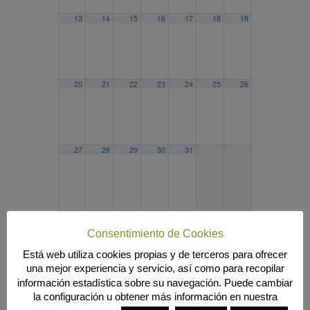
13
14
15
16
17
18
19
20
21
22
23
24
25
26
27
28
29
30
31
2022
JUL
SEP
2024
Consentimiento de Cookies
Búsqueda
Está web utiliza cookies propias y de terceros para ofrecer
una mejor experiencia y servicio, así como para recopilar
información estadística sobre su navegación. Puede cambiar
la configuración u obtener más información en nuestra
MENÚ PRINCIPAL