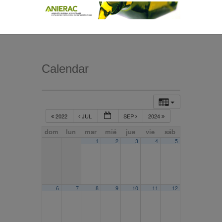
Calendar
2022
JUL
SEP
2024
dom
lun
mar
mié
jue
vie
sáb
1
2
3
4
5
6
7
8
9
10
11
12