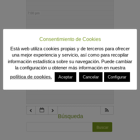
7:00 pm
8:00 pm
Consentimiento de Cookies
Está web utiliza cookies propias y de terceros para ofrecer
9:00 pm
una mejor experiencia y servicio, así como para recopilar
información estadística sobre su navegación. Puede cambiar
la configuración u obtener más información en nuestra
10:00 pm
política de cookies.
Aceptar
Cancelar
Configurar
11:00 pm
Búsqueda