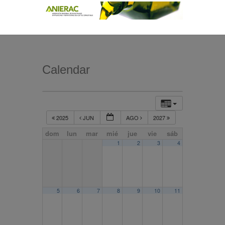
Calendar
2025
JUN
AGO
2027
dom
lun
mar
mié
jue
vie
sáb
1
2
3
4
5
6
7
8
9
10
11