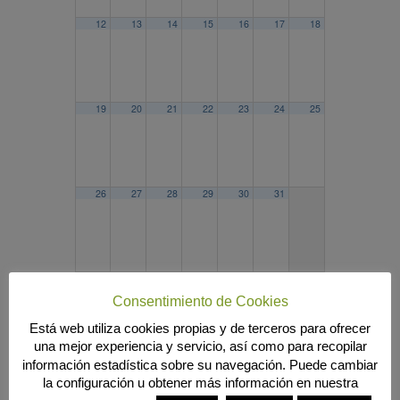
12
13
14
15
16
17
18
19
20
21
22
23
24
25
26
27
28
29
30
31
2025
JUN
AGO
2027
Consentimiento de Cookies
Búsqueda
Está web utiliza cookies propias y de terceros para ofrecer
una mejor experiencia y servicio, así como para recopilar
información estadística sobre su navegación. Puede cambiar
la configuración u obtener más información en nuestra
MENÚ PRINCIPAL