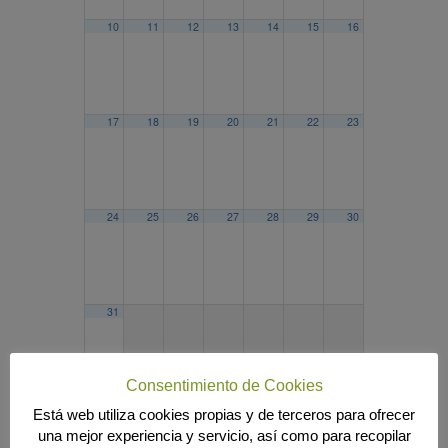
10
11
12
13
14
15
16
17
18
19
20
21
22
23
24
25
26
27
28
29
30
31
Consentimiento de Cookies
Está web utiliza cookies propias y de terceros para ofrecer
2025
ABR
JUN
2027
una mejor experiencia y servicio, así como para recopilar
Búsqueda