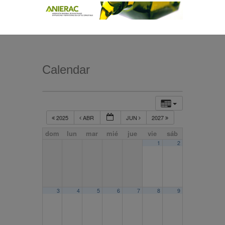
Calendar
2025
ABR
JUN
2027
dom
lun
mar
mié
jue
vie
sáb
1
2
3
4
5
6
7
8
9