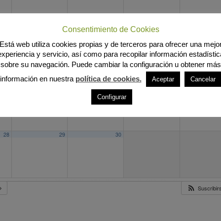
Consentimiento de Cookies
14
15
16
17
Está web utiliza cookies propias y de terceros para ofrecer una mejo
experiencia y servicio, así como para recopilar información estadístic
sobre su navegación. Puede cambiar la configuración u obtener más
información en nuestra
política de cookies.
Aceptar
Cancelar
21
22
23
24
Configurar
28
29
30
Suscribi