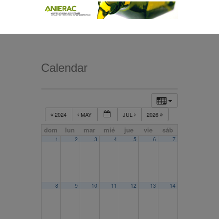
Calendar
2024
MAY
JUL
2026
dom
lun
mar
mié
jue
vie
sáb
1
2
3
4
5
6
7
8
9
10
11
12
13
14