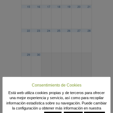
15
16
17
18
19
20
21
22
23
24
25
26
27
28
29
30
2024
MAY
JUL
2026
Consentimiento de Cookies
Búsqueda
Está web utiliza cookies propias y de terceros para ofrecer
una mejor experiencia y servicio, así como para recopilar
información estadística sobre su navegación. Puede cambiar
la configuración u obtener más información en nuestra
MENÚ PRINCIPAL