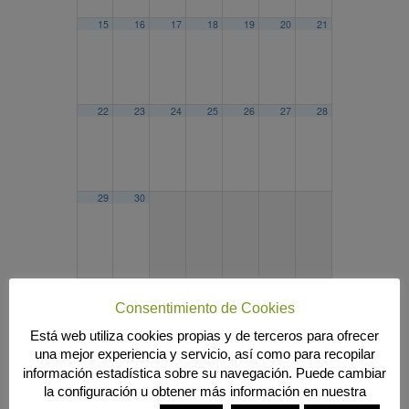
15
16
17
18
19
20
21
22
23
24
25
26
27
28
29
30
2023
AGO
OCT
2025
Consentimiento de Cookies
Búsqueda
Está web utiliza cookies propias y de terceros para ofrecer
una mejor experiencia y servicio, así como para recopilar
información estadística sobre su navegación. Puede cambiar
la configuración u obtener más información en nuestra
MENÚ PRINCIPAL