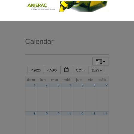
Calendar
2023
AGO
OCT
2025
dom
lun
mar
mié
jue
vie
sáb
1
2
3
4
5
6
7
8
9
10
11
12
13
14