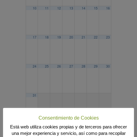
10
11
12
13
14
15
16
17
18
19
20
21
22
23
24
25
26
27
28
29
30
31
Consentimiento de Cookies
Está web utiliza cookies propias y de terceros para ofrecer
2023
FEB
ABR
2025
una mejor experiencia y servicio, así como para recopilar
Búsqueda