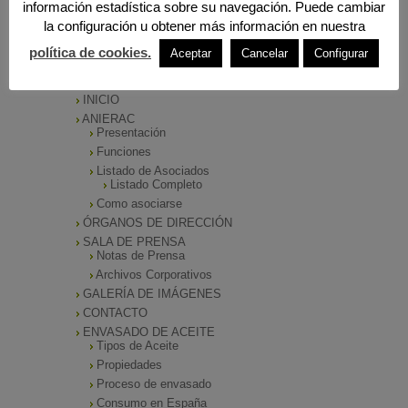
información estadística sobre su navegación. Puede cambiar
la configuración u obtener más información en nuestra
política de cookies.
Aceptar
Cancelar
Configurar
MENÚ PRINCIPAL
INICIO
ANIERAC
Presentación
Funciones
Listado de Asociados
Listado Completo
Como asociarse
ÓRGANOS DE DIRECCIÓN
SALA DE PRENSA
Notas de Prensa
Archivos Corporativos
GALERÍA DE IMÁGENES
CONTACTO
ENVASADO DE ACEITE
Tipos de Aceite
Propiedades
Proceso de envasado
Consumo en España