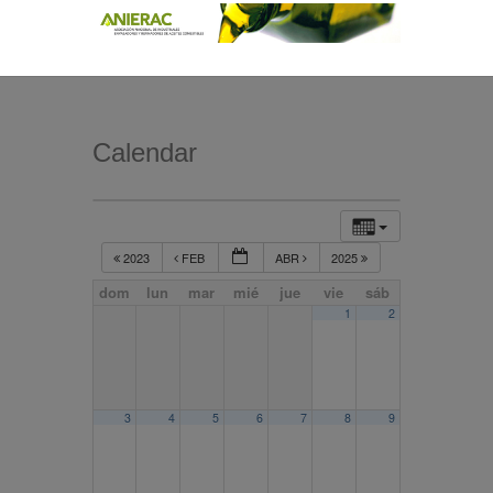
Calendar
2023
FEB
ABR
2025
dom
lun
mar
mié
jue
vie
sáb
1
2
3
4
5
6
7
8
9