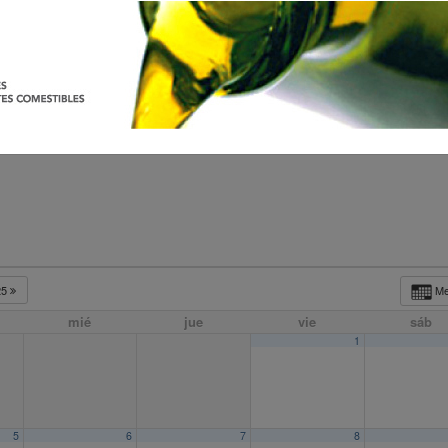
25
M
mié
jue
vie
sáb
1
5
6
7
8