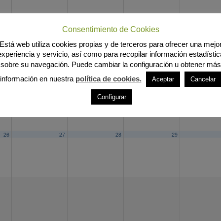
Consentimiento de Cookies
12
13
14
15
Está web utiliza cookies propias y de terceros para ofrecer una mejo
experiencia y servicio, así como para recopilar información estadístic
sobre su navegación. Puede cambiar la configuración u obtener más
información en nuestra
política de cookies.
Aceptar
Cancelar
19
20
21
22
Configurar
26
27
28
29