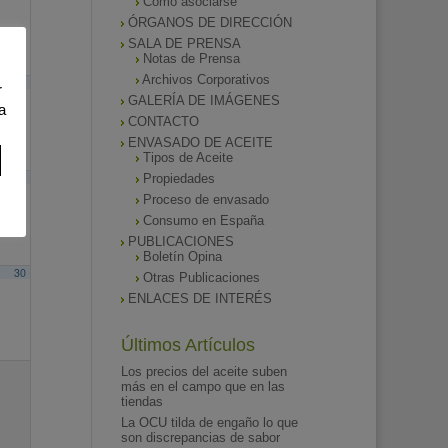
Como asociarse
ÓRGANOS DE DIRECCIÓN
SALA DE PRENSA
Notas de Prensa
Archivos Corporativos
16
r
GALERÍA DE IMÁGENES
a
CONTACTO
ENVASADO DE ACEITE
Tipos de Aceite
23
Propiedades
Proceso de envasado
Consumo en España
PUBLICACIONES
Boletín Opina
30
Otras Publicaciones
ENLACES DE INTERÉS
Últimos Artículos
Los precios del aceite suben
más en el campo que en las
tiendas
La OCU tilda de engaño lo que
son discrepancias de sabor