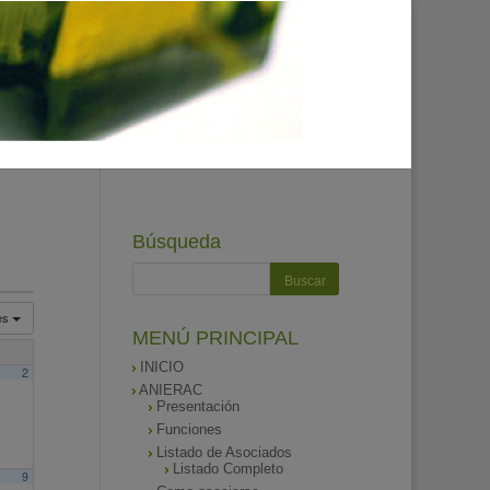
Búsqueda
es
MENÚ PRINCIPAL
INICIO
2
ANIERAC
Presentación
Funciones
Listado de Asociados
Listado Completo
9