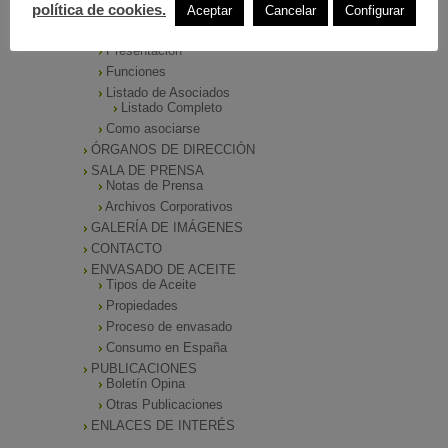
política de cookies.
Aceptar
Cancelar
Configurar
INICIO
ANIERAC
Presentación
Funciones
Listado de Asociados
Listado Completo
Como asociarse
ÓRGANOS DE DIRECCIÓN
SALA DE PRENSA
Notas de Prensa
Archivos Corporativos
GALERÍA DE IMÁGENES
CONTACTO
ENVASADO DE ACEITE
Tipos de Aceite
Propiedades
Proceso de envasado
Consumo en España
PUBLICACIONES
Boletín Opina
Otras Publicaciones
ENLACES DE INTERÉS