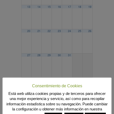
13
14
15
16
17
18
19
20
21
22
23
24
25
26
27
28
29
30
31
2022
JUL
SEP
2024
Consentimiento de Cookies
Búsqueda
Está web utiliza cookies propias y de terceros para ofrecer
una mejor experiencia y servicio, así como para recopilar
información estadística sobre su navegación. Puede cambiar
la configuración u obtener más información en nuestra
MENÚ PRINCIPAL