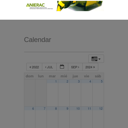
Calendar
2022
JUL
SEP
2024
dom
lun
mar
mié
jue
vie
sáb
1
2
3
4
5
6
7
8
9
10
11
12