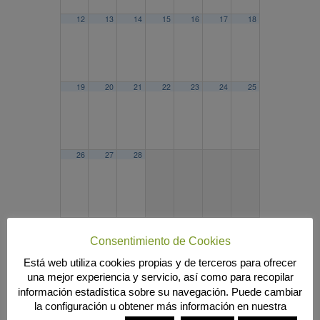
12
13
14
15
16
17
18
19
20
21
22
23
24
25
26
27
28
2022
ENE
MAR
2024
Consentimiento de Cookies
Búsqueda
Está web utiliza cookies propias y de terceros para ofrecer
una mejor experiencia y servicio, así como para recopilar
información estadística sobre su navegación. Puede cambiar
la configuración u obtener más información en nuestra
MENÚ PRINCIPAL