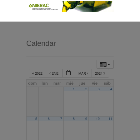
Calendar
2022
ENE
MAR
2024
dom
lun
mar
mié
jue
vie
sáb
1
2
3
4
5
6
7
8
9
10
11