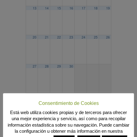
13
14
15
16
17
18
19
20
21
22
23
24
25
26
27
28
29
30
2021
OCT
DIC
2023
Consentimiento de Cookies
Búsqueda
Está web utiliza cookies propias y de terceros para ofrecer
una mejor experiencia y servicio, así como para recopilar
información estadística sobre su navegación. Puede cambiar
la configuración u obtener más información en nuestra
MENÚ PRINCIPAL