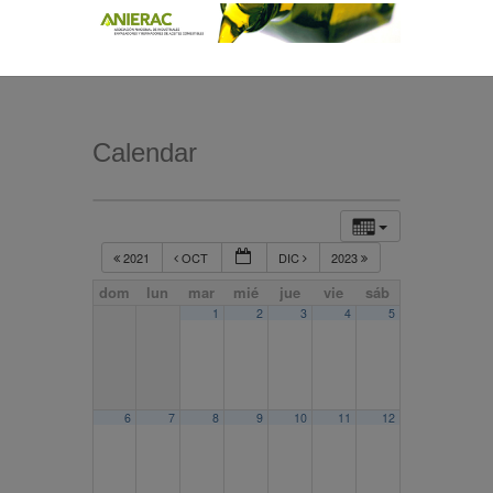
Calendar
2021
OCT
DIC
2023
dom
lun
mar
mié
jue
vie
sáb
1
2
3
4
5
6
7
8
9
10
11
12