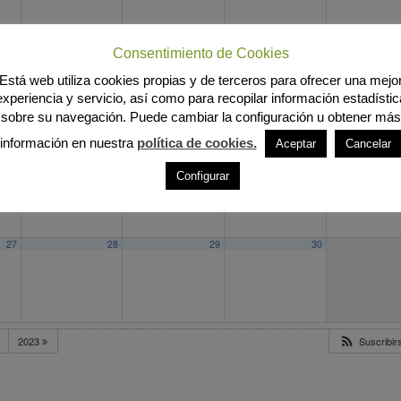
Consentimiento de Cookies
13
14
15
16
Está web utiliza cookies propias y de terceros para ofrecer una mejo
experiencia y servicio, así como para recopilar información estadístic
sobre su navegación. Puede cambiar la configuración u obtener más
información en nuestra
política de cookies.
Aceptar
Cancelar
20
21
22
23
Configurar
27
28
29
30
2023
Suscribi