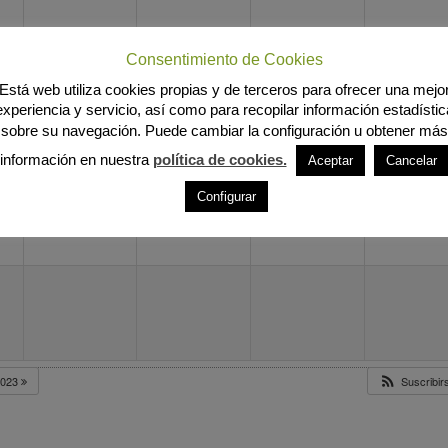
Consentimiento de Cookies
15
16
17
18
Está web utiliza cookies propias y de terceros para ofrecer una mejo
experiencia y servicio, así como para recopilar información estadístic
sobre su navegación. Puede cambiar la configuración u obtener más
información en nuestra
política de cookies.
Aceptar
Cancelar
22
23
24
25
Configurar
2023
Suscribi