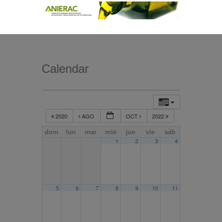
Calendar
2020
AGO
OCT
2022
dom
lun
mar
mié
jue
vie
sáb
1
2
3
4
5
6
7
8
9
10
11