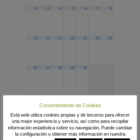
12
13
14
15
16
17
18
19
20
21
22
23
24
25
26
27
28
29
30
2020
AGO
OCT
2022
Consentimiento de Cookies
Búsqueda
Está web utiliza cookies propias y de terceros para ofrecer
una mejor experiencia y servicio, así como para recopilar
información estadística sobre su navegación. Puede cambiar
la configuración u obtener más información en nuestra
MENÚ PRINCIPAL