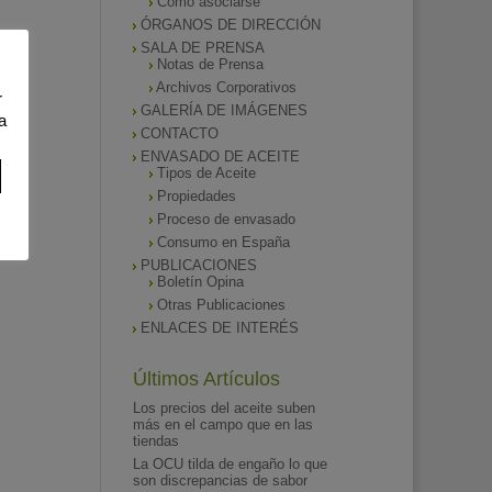
Como asociarse
ÓRGANOS DE DIRECCIÓN
SALA DE PRENSA
Notas de Prensa
Archivos Corporativos
r
GALERÍA DE IMÁGENES
a
CONTACTO
ENVASADO DE ACEITE
Tipos de Aceite
Propiedades
Proceso de envasado
Consumo en España
PUBLICACIONES
Boletín Opina
Otras Publicaciones
ENLACES DE INTERÉS
Últimos Artículos
Los precios del aceite suben
más en el campo que en las
tiendas
La OCU tilda de engaño lo que
son discrepancias de sabor