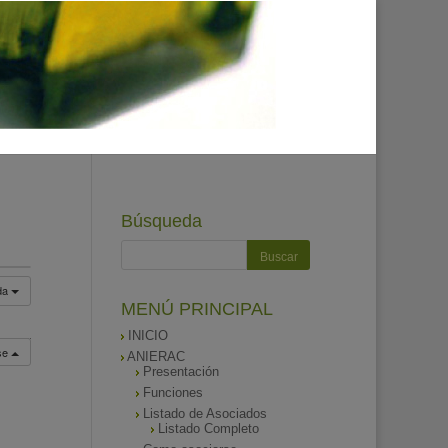
Búsqueda
da
MENÚ PRINCIPAL
INICIO
rse
ANIERAC
Presentación
Funciones
Listado de Asociados
Listado Completo