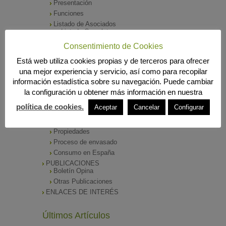
Presentación
Funciones
Listado de Asociados
Listado Completo
Como asociarse
Consentimiento de Cookies
ÓRGANOS DE DIRECCIÓN
Está web utiliza cookies propias y de terceros para ofrecer
SALA DE PRENSA
una mejor experiencia y servicio, así como para recopilar
Notas de Prensa
información estadística sobre su navegación. Puede cambiar
Archivos Corporativos
la configuración u obtener más información en nuestra
GALERÍA DE IMÁGENES
CONTACTO
política de cookies.
Aceptar
Cancelar
Configurar
ENVASADO DE ACEITE
Tipos de Aceite
Propiedades
Proceso de envasado
Consumo en España
PUBLICACIONES
Boletín Opina
Otras Publicaciones
ENLACES DE INTERÉS
Últimos Artículos