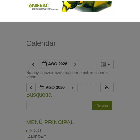
Calendar
AGO 2026
No hay nuevos eventos para mostrar en esta
fecha.
AGO 2026
Búsqueda
MENÚ PRINCIPAL
INICIO
ANIERAC