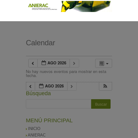
Calendar
AGO 2026
No hay nuevos eventos para mostrar en esta
fecha.
AGO 2026
Búsqueda
MENÚ PRINCIPAL
INICIO
ANIERAC