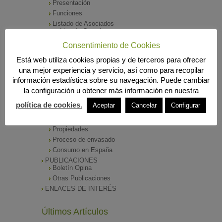
Presentación
Funciones
Listado de Asociados
Listado Completo
Como asociarse
Consentimiento de Cookies
ÓRGANOS DE DIRECCIÓN
Está web utiliza cookies propias y de terceros para ofrecer
SALA DE PRENSA
una mejor experiencia y servicio, así como para recopilar
Notas de Prensa
información estadística sobre su navegación. Puede cambiar
Archivos Corporativos
la configuración u obtener más información en nuestra
GALERÍA DE IMÁGENES
CONTACTO
política de cookies.
Aceptar
Cancelar
Configurar
ENVASADO DE ACEITE
Tipos de Aceite
Propiedades
Proceso de envasado
Consumo en España
PUBLICACIONES
Boletín Opina
Otras Publicaciones
ENLACES DE INTERÉS
Últimos Artículos