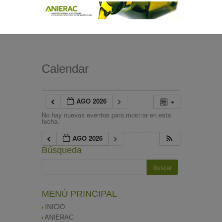
Calendar
AGO 2026
No hay nuevos eventos para mostrar en esta
fecha.
AGO 2026
Búsqueda
MENÚ PRINCIPAL
INICIO
ANIERAC