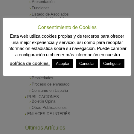
Presentación
Funciones
Listado de Asociados
Listado Completo
Como asociarse
Consentimiento de Cookies
ÓRGANOS DE DIRECCIÓN
Está web utiliza cookies propias y de terceros para ofrecer
SALA DE PRENSA
una mejor experiencia y servicio, así como para recopilar
Notas de Prensa
información estadística sobre su navegación. Puede cambiar
Archivos Corporativos
la configuración u obtener más información en nuestra
GALERÍA DE IMÁGENES
CONTACTO
política de cookies.
Aceptar
Cancelar
Configurar
ENVASADO DE ACEITE
Tipos de Aceite
Propiedades
Proceso de envasado
Consumo en España
PUBLICACIONES
Boletín Opina
Otras Publicaciones
ENLACES DE INTERÉS
Últimos Artículos