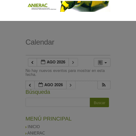
Calendar
AGO 2026
No hay nuevos eventos para mostrar en esta
fecha.
AGO 2026
Búsqueda
MENÚ PRINCIPAL
INICIO
ANIERAC