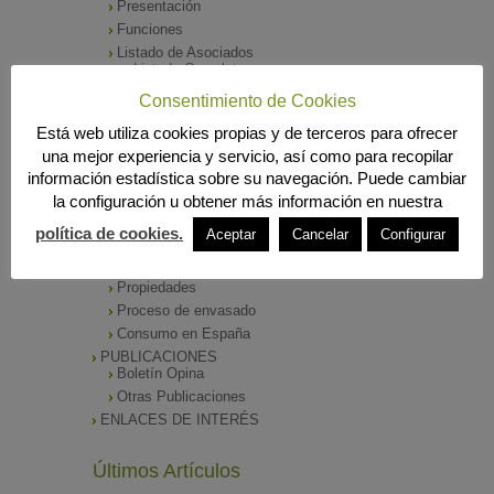
Presentación
Funciones
Listado de Asociados
Listado Completo
Como asociarse
Consentimiento de Cookies
ÓRGANOS DE DIRECCIÓN
Está web utiliza cookies propias y de terceros para ofrecer
SALA DE PRENSA
una mejor experiencia y servicio, así como para recopilar
Notas de Prensa
información estadística sobre su navegación. Puede cambiar
Archivos Corporativos
la configuración u obtener más información en nuestra
GALERÍA DE IMÁGENES
CONTACTO
política de cookies.
Aceptar
Cancelar
Configurar
ENVASADO DE ACEITE
Tipos de Aceite
Propiedades
Proceso de envasado
Consumo en España
PUBLICACIONES
Boletín Opina
Otras Publicaciones
ENLACES DE INTERÉS
Últimos Artículos