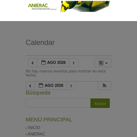
Calendar
AGO 2026
No hay nuevos eventos para mostrar en esta
fecha.
AGO 2026
Búsqueda
MENÚ PRINCIPAL
INICIO
ANIERAC