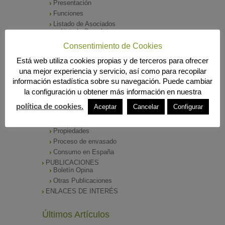
Presentación
Funciones
Listado de Asociados
Listado Completo
Como asociarse
Consentimiento de Cookies
ÓRGANOS DE DIRECCIÓN
Está web utiliza cookies propias y de terceros para ofrecer
SALA DE PRENSA
una mejor experiencia y servicio, así como para recopilar
Notas de Prensa
información estadística sobre su navegación. Puede cambiar
Archivos Corporativos
la configuración u obtener más información en nuestra
GALERÍA DE IMÁGENES
CONTACTO
política de cookies.
Aceptar
Cancelar
Configurar
ENVASADO DE ACEITE
Tipos de Aceite
Propiedades
Proceso de envasado
Consumo en España
PUBLICACIONES
Boletín Opina
Otras Publicaciones
ENLACES DE INTERÉS
Últimos Artículos