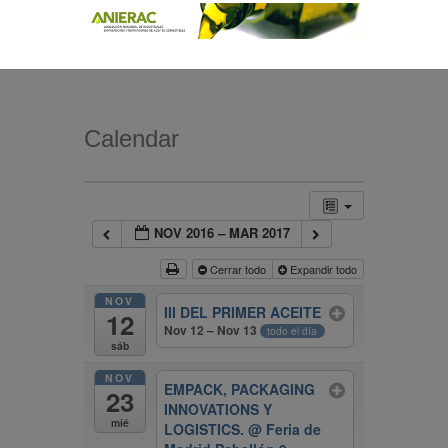
Calendar
NOV 2016 – MAR 2017
Cerrar todo
Expandir todo
NOV
III DEL PRIMER ACEITE
12
Nov 12 – Nov 13
todo el día
sáb
NOV
EMPACK, PACKAGING
23
INNOVATIONS Y
mié
LOGISTICS.
@ Feria de