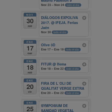
Madrid Pabellón 9
Nov 23 – Nov 24
todo el día
NOV
DIÁLOGOS EXPOLIVA
30
2017.
@ IFEJA. Ferias
mié
Jaén
Nov 30
todo el día
ENE
Olive 3D
17
Ene 17 – Ene 19
todo el día
mar
ENE
FITUR
@ Ifema
18
Ene 18 – Ene 22
todo el día
mié
ENE
FIRA DE L´OLI DE
20
QUALITAT VERGE EXTRA
vie
Ene 20 – Ene 22
todo el día
ENE
SYMPOSIUM DE
25
SANIDAD VEGETAL