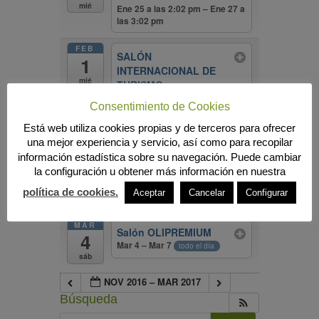
mié
Ene 25 a las 2:02 pm – Ene 27 a
las 3:02 pm
FEB
SALÓN
1
INTERNACIONAL DE
mié
TURISMO
GASTRONÓMICO
Consentimiento de Cookies
Feb 1 – Feb 5
todo el día
Está web utiliza cookies propias y de terceros para ofrecer
Master en Derecho
una mejor experiencia y servicio, así como para recopilar
Agrario y Alimentario
@
información estadística sobre su navegación. Puede cambiar
UNIA
la configuración u obtener más información en nuestra
Feb 1 a las 2:27 pm – Oct 31 a
política de cookies.
Aceptar
Cancelar
Configurar
las 3:27 pm
MAR
Salón OLIPREMIUM
4
Mar 4 – Mar 7
todo el día
sáb
NOV 2016 – MAR 2017
Búsqueda