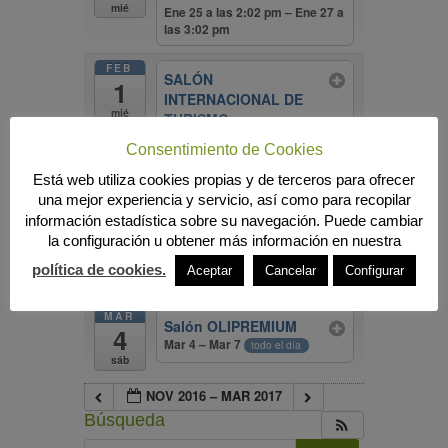
mié
Ene 25 a las 2:02 pm – Ene 27 a
las 3:02 pm
FEB
SALÓN
1
INTERNACIONAL DE
mié
TURISMO
GASTRONÓMICO
Consentimiento de Cookies
Feb 1 – Feb 5
todo el día
Está web utiliza cookies propias y de terceros para ofrecer
Master en Derecho
una mejor experiencia y servicio, así como para recopilar
Agrario y Alimentario
@
información estadística sobre su navegación. Puede cambiar
UNIA
la configuración u obtener más información en nuestra
Feb 1 a las 2:27 pm – Oct 31 a
política de cookies.
Aceptar
Cancelar
Configurar
las 3:27 pm
MAR
Salón OLIPREMIUM
4
Mar 4 – Mar 7
todo el día
sáb
NOV 2016 – MAR 2017
Búsqueda