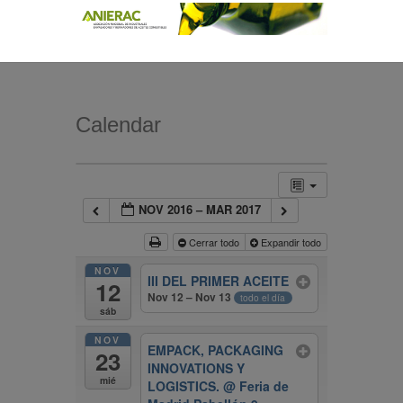
Calendar
NOV 2016 – MAR 2017
Cerrar todo
Expandir todo
NOV
III DEL PRIMER ACEITE
12
Nov 12 – Nov 13
todo el día
sáb
NOV
EMPACK, PACKAGING
23
INNOVATIONS Y
mié
LOGISTICS.
@ Feria de