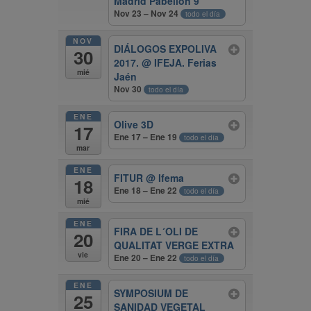
Madrid Pabellón 9
Nov 23 – Nov 24
todo el día
NOV
DIÁLOGOS EXPOLIVA
30
2017.
@ IFEJA. Ferias
mié
Jaén
Nov 30
todo el día
ENE
Olive 3D
17
Ene 17 – Ene 19
todo el día
mar
ENE
FITUR
@ Ifema
18
Ene 18 – Ene 22
todo el día
mié
ENE
FIRA DE L´OLI DE
20
QUALITAT VERGE EXTRA
vie
Ene 20 – Ene 22
todo el día
ENE
SYMPOSIUM DE
25
SANIDAD VEGETAL