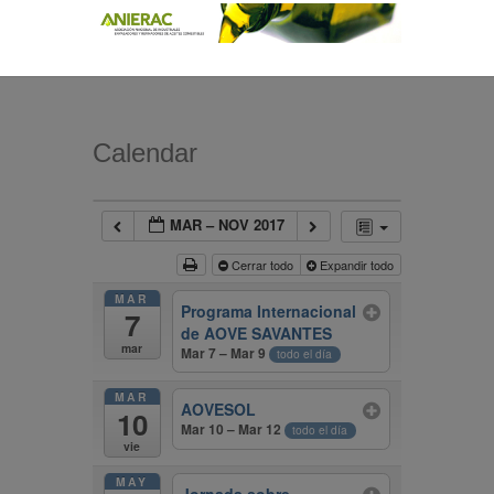
Calendar
MAR – NOV 2017
Cerrar todo
Expandir todo
MAR
Programa Internacional
7
de AOVE SAVANTES
mar
Mar 7 – Mar 9
todo el día
MAR
AOVESOL
10
Mar 10 – Mar 12
todo el día
vie
MAY