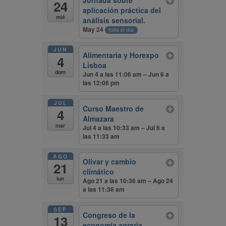
Jornada sobre
24
aplicación práctica del
mié
análisis sensorial.
May 24
todo el día
JUN
Alimentaria y Horexpo
4
Lisboa
dom
Jun 4 a las 11:06 am – Jun 6 a
las 12:06 pm
JUL
Curso Maestro de
4
Almazara
mar
Jul 4 a las 10:33 am – Jul 6 a
las 11:33 am
AGO
Olivar y cambio
21
climático
lun
Ago 21 a las 10:36 am – Ago 24
a las 11:36 am
SEP
Congreso de la
13
economía agraria