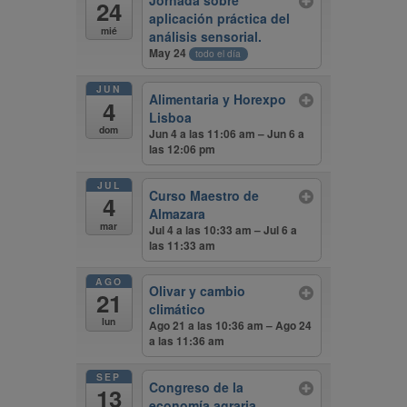
Jornada sobre
24
aplicación práctica del
mié
análisis sensorial.
May 24
todo el día
JUN
Alimentaria y Horexpo
4
Lisboa
dom
Jun 4 a las 11:06 am – Jun 6 a
las 12:06 pm
JUL
Curso Maestro de
4
Almazara
mar
Jul 4 a las 10:33 am – Jul 6 a
las 11:33 am
AGO
Olivar y cambio
21
climático
lun
Ago 21 a las 10:36 am – Ago 24
a las 11:36 am
SEP
Congreso de la
13
economía agraria