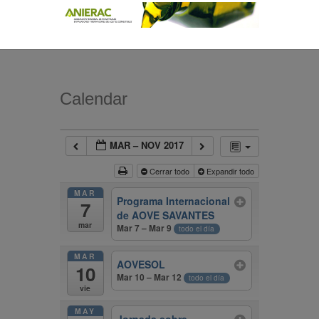
Calendar
MAR – NOV 2017
Cerrar todo
Expandir todo
MAR
Programa Internacional
7
de AOVE SAVANTES
mar
Mar 7 – Mar 9
todo el día
MAR
AOVESOL
10
Mar 10 – Mar 12
todo el día
vie
MAY