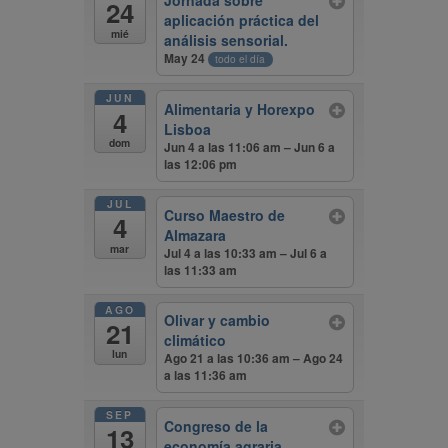
Jornada sobre
24
aplicación práctica del
mié
análisis sensorial.
May 24
todo el día
JUN
Alimentaria y Horexpo
4
Lisboa
dom
Jun 4 a las 11:06 am – Jun 6 a
las 12:06 pm
JUL
Curso Maestro de
4
Almazara
mar
Jul 4 a las 10:33 am – Jul 6 a
las 11:33 am
AGO
Olivar y cambio
21
climático
lun
Ago 21 a las 10:36 am – Ago 24
a las 11:36 am
SEP
Congreso de la
13
economía agraria