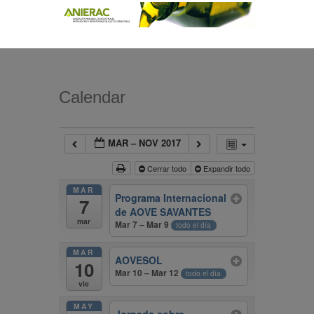
Calendar
MAR – NOV 2017
Cerrar todo
Expandir todo
MAR
Programa Internacional
7
de AOVE SAVANTES
mar
Mar 7 – Mar 9
todo el día
MAR
AOVESOL
10
Mar 10 – Mar 12
todo el día
vie
MAY