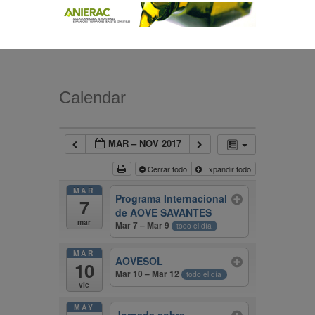
Calendar
MAR – NOV 2017
Cerrar todo
Expandir todo
MAR
Programa Internacional
7
de AOVE SAVANTES
mar
Mar 7 – Mar 9
todo el día
MAR
AOVESOL
10
Mar 10 – Mar 12
todo el día
vie
MAY