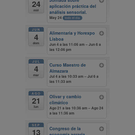
Jornada sobre
24
aplicación práctica del
mié
análisis sensorial.
May 24
todo el día
JUN
Alimentaria y Horexpo
4
Lisboa
dom
Jun 4 a las 11:06 am – Jun 6 a
las 12:06 pm
JUL
Curso Maestro de
4
Almazara
mar
Jul 4 a las 10:33 am – Jul 6 a
las 11:33 am
AGO
Olivar y cambio
21
climático
lun
Ago 21 a las 10:36 am – Ago 24
a las 11:36 am
SEP
Congreso de la
13
economía agraria