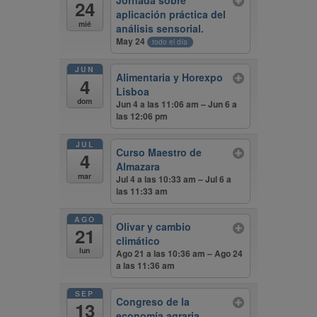
Jornada sobre
24
aplicación práctica del
mié
análisis sensorial.
May 24
todo el día
JUN
Alimentaria y Horexpo
4
Lisboa
dom
Jun 4 a las 11:06 am – Jun 6 a
las 12:06 pm
JUL
Curso Maestro de
4
Almazara
mar
Jul 4 a las 10:33 am – Jul 6 a
las 11:33 am
AGO
Olivar y cambio
21
climático
lun
Ago 21 a las 10:36 am – Ago 24
a las 11:36 am
SEP
Congreso de la
13
economía agraria