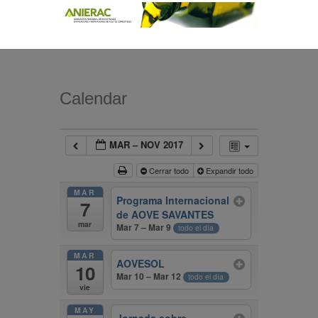
Calendar
MAR – NOV 2017
Cerrar todo
Expandir todo
MAR
Programa Internacional
7
de AOVE SAVANTES
mar
Mar 7 – Mar 9
todo el día
MAR
AOVESOL
10
Mar 10 – Mar 12
todo el día
vie
MAY