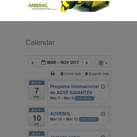
Calendar
MAR – NOV 2017
Cerrar todo
Expandir todo
MAR
Programa Internacional
7
de AOVE SAVANTES
mar
Mar 7 – Mar 9
todo el día
MAR
AOVESOL
10
Mar 10 – Mar 12
todo el día
vie
MAY