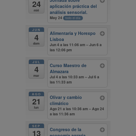
Jornada sobre
24
aplicación práctica del
mié
análisis sensorial.
May 24
todo el día
JUN
Alimentaria y Horexpo
4
Lisboa
dom
Jun 4 a las 11:06 am – Jun 6 a
las 12:06 pm
JUL
Curso Maestro de
4
Almazara
mar
Jul 4 a las 10:33 am – Jul 6 a
las 11:33 am
AGO
Olivar y cambio
21
climático
lun
Ago 21 a las 10:36 am – Ago 24
a las 11:36 am
SEP
Congreso de la
13
economía agraria