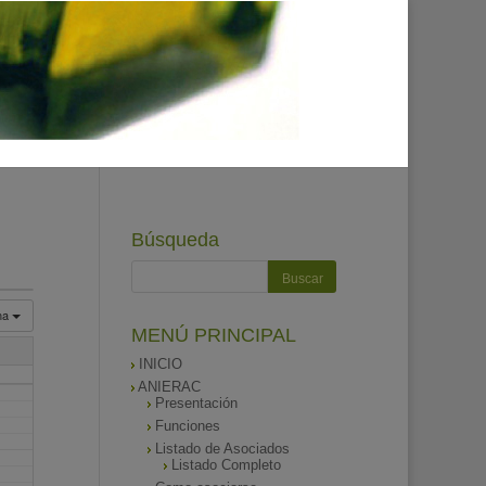
Búsqueda
na
MENÚ PRINCIPAL
INICIO
ANIERAC
Presentación
Funciones
Listado de Asociados
Listado Completo