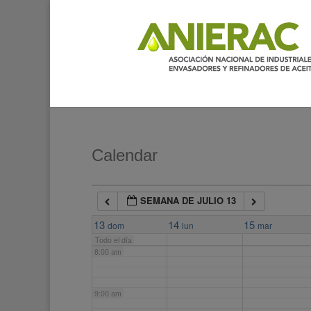
2:00 am
3:00 am
4:00 am
5:00 am
Calendar
6:00 am
SEMANA DE JULIO 13
7:00 am
13
14
15
dom
lun
mar
Todo el día
8:00 am
9:00 am