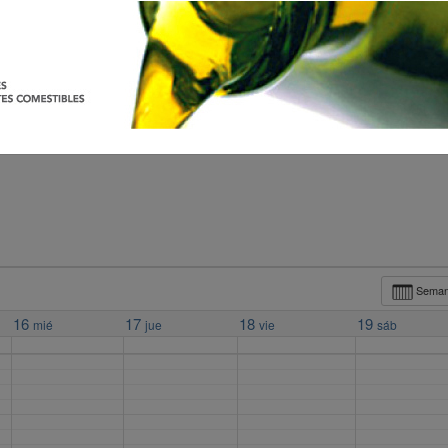
Sema
16
17
18
19
mié
jue
vie
sáb