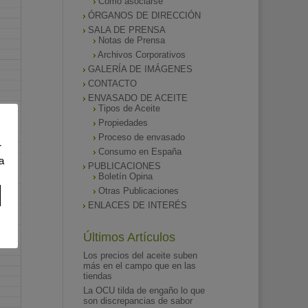
Como asociarse
ÓRGANOS DE DIRECCIÓN
SALA DE PRENSA
Notas de Prensa
Archivos Corporativos
GALERÍA DE IMÁGENES
CONTACTO
ENVASADO DE ACEITE
Tipos de Aceite
Propiedades
Proceso de envasado
r
Consumo en España
a
PUBLICACIONES
Boletín Opina
Otras Publicaciones
ENLACES DE INTERÉS
Últimos Artículos
Los precios del aceite suben
más en el campo que en las
tiendas
La OCU tilda de engaño lo que
son discrepancias de sabor