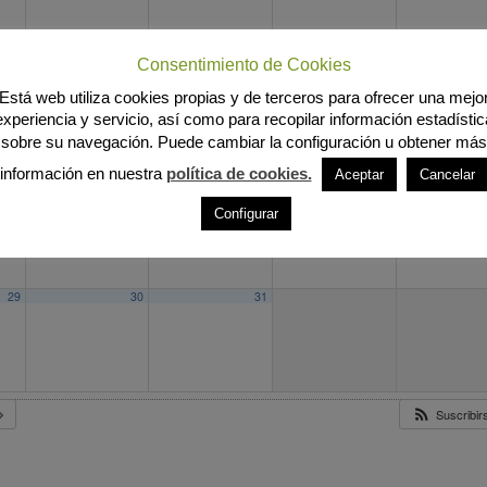
Consentimiento de Cookies
15
16
17
18
Está web utiliza cookies propias y de terceros para ofrecer una mejo
experiencia y servicio, así como para recopilar información estadístic
sobre su navegación. Puede cambiar la configuración u obtener más
información en nuestra
política de cookies.
Aceptar
Cancelar
22
23
24
25
Configurar
29
30
31
Suscribi