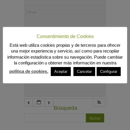
7:00 pm
8:00 pm
Consentimiento de Cookies
Está web utiliza cookies propias y de terceros para ofrecer
9:00 pm
una mejor experiencia y servicio, así como para recopilar
información estadística sobre su navegación. Puede cambiar
la configuración u obtener más información en nuestra
10:00 pm
política de cookies.
Aceptar
Cancelar
Configurar
11:00 pm
Búsqueda