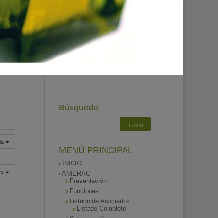
Búsqueda
da
MENÚ PRINCIPAL
INICIO
rse
ANIERAC
Presentación
Funciones
Listado de Asociados
Listado Completo