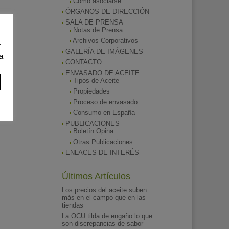
Como asociarse
ÓRGANOS DE DIRECCIÓN
SALA DE PRENSA
Notas de Prensa
Archivos Corporativos
r
GALERÍA DE IMÁGENES
a
CONTACTO
ENVASADO DE ACEITE
Tipos de Aceite
Propiedades
Proceso de envasado
Consumo en España
PUBLICACIONES
Boletín Opina
Otras Publicaciones
ENLACES DE INTERÉS
Últimos Artículos
Los precios del aceite suben
más en el campo que en las
tiendas
La OCU tilda de engaño lo que
son discrepancias de sabor