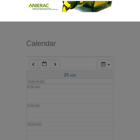
4:00 am
5:00 am
Calendar
6:00 am
7:00 am
25
sáb
Todo el día
8:00 am
9:00 am
10:00 am