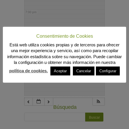
7:00 pm
8:00 pm
Consentimiento de Cookies
Está web utiliza cookies propias y de terceros para ofrecer
9:00 pm
una mejor experiencia y servicio, así como para recopilar
información estadística sobre su navegación. Puede cambiar
la configuración u obtener más información en nuestra
10:00 pm
política de cookies.
Aceptar
Cancelar
Configurar
11:00 pm
Búsqueda