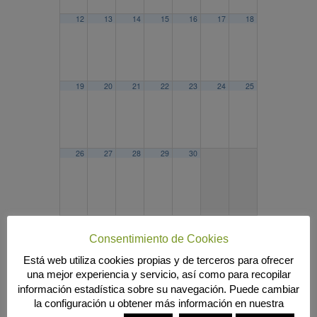
12
13
14
15
16
17
18
19
20
21
22
23
24
25
26
27
28
29
30
2025
MAR
MAY
2027
Consentimiento de Cookies
Búsqueda
Está web utiliza cookies propias y de terceros para ofrecer
una mejor experiencia y servicio, así como para recopilar
información estadística sobre su navegación. Puede cambiar
la configuración u obtener más información en nuestra
MENÚ PRINCIPAL