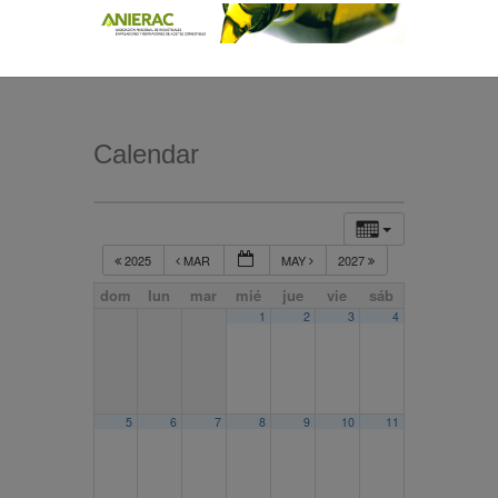
Calendar
2025
MAR
MAY
2027
dom
lun
mar
mié
jue
vie
sáb
1
2
3
4
5
6
7
8
9
10
11