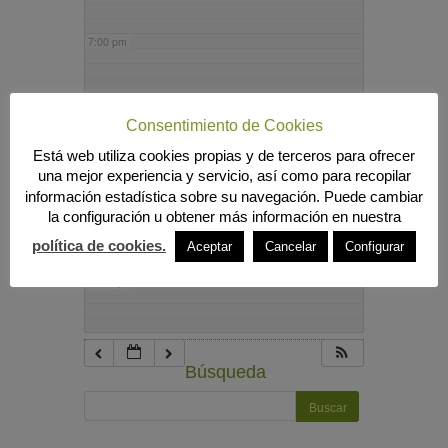
7:00 pm
8:00 pm
Consentimiento de Cookies
Está web utiliza cookies propias y de terceros para ofrecer
9:00 pm
una mejor experiencia y servicio, así como para recopilar
información estadística sobre su navegación. Puede cambiar
la configuración u obtener más información en nuestra
10:00 pm
política de cookies.
Aceptar
Cancelar
Configurar
11:00 pm
Búsqueda