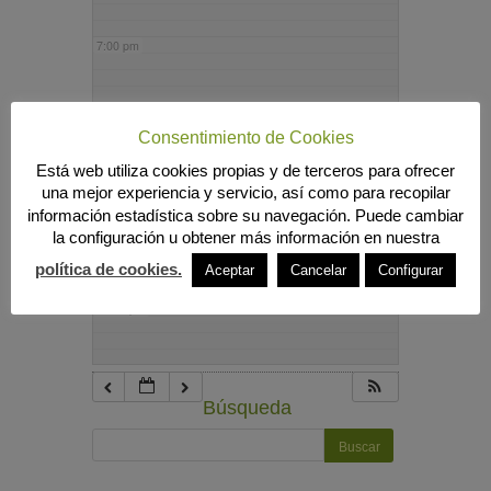
7:00 pm
8:00 pm
Consentimiento de Cookies
Está web utiliza cookies propias y de terceros para ofrecer
9:00 pm
una mejor experiencia y servicio, así como para recopilar
información estadística sobre su navegación. Puede cambiar
la configuración u obtener más información en nuestra
10:00 pm
política de cookies.
Aceptar
Cancelar
Configurar
11:00 pm
Búsqueda