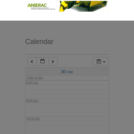
4:00 am
5:00 am
Calendar
6:00 am
7:00 am
30
mié
Todo el día
8:00 am
9:00 am
10:00 am