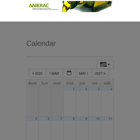
Calendar
2025
MAR
MAY
2027
dom
lun
mar
mié
jue
vie
sáb
1
2
3
4
5
6
7
8
9
10
11