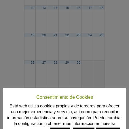
12
13
14
15
16
17
18
19
20
21
22
23
24
25
26
27
28
29
30
2025
MAR
MAY
2027
Consentimiento de Cookies
Búsqueda
Está web utiliza cookies propias y de terceros para ofrecer
una mejor experiencia y servicio, así como para recopilar
información estadística sobre su navegación. Puede cambiar
la configuración u obtener más información en nuestra
MENÚ PRINCIPAL