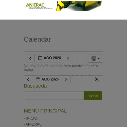
Calendar
AGO 2026
No hay nuevos eventos para mostrar en esta
fecha.
AGO 2026
Búsqueda
MENÚ PRINCIPAL
INICIO
ANIERAC