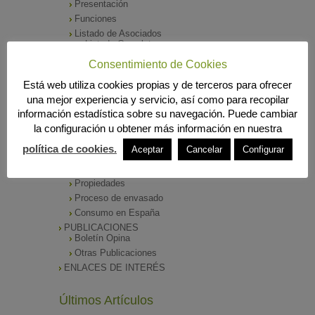
Presentación
Funciones
Listado de Asociados
Listado Completo
Como asociarse
Consentimiento de Cookies
ÓRGANOS DE DIRECCIÓN
Está web utiliza cookies propias y de terceros para ofrecer
SALA DE PRENSA
una mejor experiencia y servicio, así como para recopilar
Notas de Prensa
información estadística sobre su navegación. Puede cambiar
Archivos Corporativos
la configuración u obtener más información en nuestra
GALERÍA DE IMÁGENES
CONTACTO
política de cookies.
Aceptar
Cancelar
Configurar
ENVASADO DE ACEITE
Tipos de Aceite
Propiedades
Proceso de envasado
Consumo en España
PUBLICACIONES
Boletín Opina
Otras Publicaciones
ENLACES DE INTERÉS
Últimos Artículos