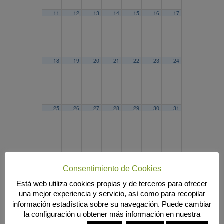
11
12
13
14
15
16
17
18
19
20
21
22
23
24
25
26
27
28
29
30
31
2024
ABR
JUN
2026
Consentimiento de Cookies
Búsqueda
Está web utiliza cookies propias y de terceros para ofrecer
una mejor experiencia y servicio, así como para recopilar
información estadística sobre su navegación. Puede cambiar
la configuración u obtener más información en nuestra
MENÚ PRINCIPAL