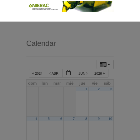
Calendar
2024
ABR
JUN
2026
dom
lun
mar
mié
jue
vie
sáb
1
2
3
4
5
6
7
8
9
10