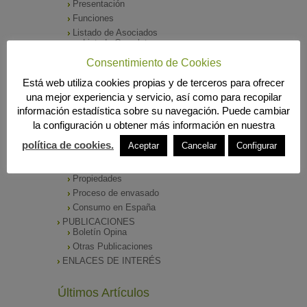
Presentación
Funciones
Listado de Asociados
Listado Completo
Como asociarse
Consentimiento de Cookies
ÓRGANOS DE DIRECCIÓN
Está web utiliza cookies propias y de terceros para ofrecer
SALA DE PRENSA
una mejor experiencia y servicio, así como para recopilar
Notas de Prensa
información estadística sobre su navegación. Puede cambiar
Archivos Corporativos
la configuración u obtener más información en nuestra
GALERÍA DE IMÁGENES
CONTACTO
política de cookies.
Aceptar
Cancelar
Configurar
ENVASADO DE ACEITE
Tipos de Aceite
Propiedades
Proceso de envasado
Consumo en España
PUBLICACIONES
Boletín Opina
Otras Publicaciones
ENLACES DE INTERÉS
Últimos Artículos