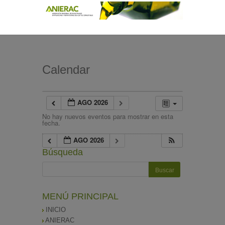
Calendar
AGO 2026
No hay nuevos eventos para mostrar en esta
fecha.
AGO 2026
Búsqueda
MENÚ PRINCIPAL
INICIO
ANIERAC