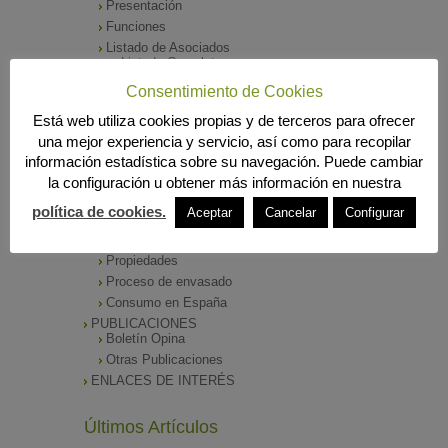
Presentación
Funciones
Listado de Asociados
Listado Completo
Como asociarse
Consentimiento de Cookies
ÓRGANOS DE DIRECCIÓN
Está web utiliza cookies propias y de terceros para ofrecer
SALA DE PRENSA
una mejor experiencia y servicio, así como para recopilar
Notas de Prensa
información estadística sobre su navegación. Puede cambiar
Archivos Corporativos
la configuración u obtener más información en nuestra
GALERÍA DE IMÁGENES
CONTACTO
política de cookies.
Aceptar
Cancelar
Configurar
ENVASADO DE ACEITE
Tipos de Aceite
Propiedades
Proceso de envasado
Consumo en España
PUBLICACIONES
Boletín Opina
Otras Publicaciones
ENLACES DE INTERÉS
Últimos Artículos