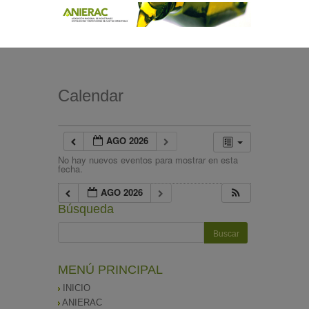
Calendar
AGO 2026
No hay nuevos eventos para mostrar en esta
fecha.
AGO 2026
Búsqueda
MENÚ PRINCIPAL
INICIO
ANIERAC